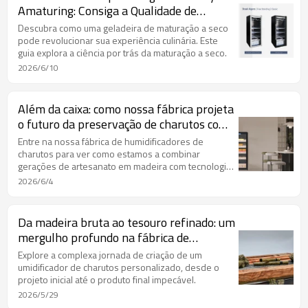
Amaturing: Consiga a Qualidade de
Steakhouse em Casa
Descubra como uma geladeira de maturação a seco
pode revolucionar sua experiência culinária. Este
guia explora a ciência por trás da maturação a seco.
2026/6/10
Além da caixa: como nossa fábrica projeta
o futuro da preservação de charutos com
tecnologia inteligente.
Entre na nossa fábrica de humidificadores de
charutos para ver como estamos a combinar
gerações de artesanato em madeira com tecnologia
integrada de ponta.
2026/6/4
Da madeira bruta ao tesouro refinado: um
mergulho profundo na fábrica de
umidificadores de charutos.
Explore a complexa jornada de criação de um
umidificador de charutos personalizado, desde o
projeto inicial até o produto final impecável.
2026/5/29