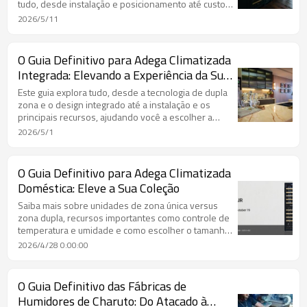
tudo, desde instalação e posicionamento até custo,
capacidade e recursos.
2026/5/11
O Guia Definitivo para Adega Climatizada
Integrada: Elevando a Experiência da Sua
Casa e do Seu Vinho
Este guia explora tudo, desde a tecnologia de dupla
zona e o design integrado até a instalação e os
principais recursos, ajudando você a escolher a
adega climatizada embutida perfeita para sua casa.
2026/5/1
O Guia Definitivo para Adega Climatizada
Doméstica: Eleve a Sua Coleção
Saiba mais sobre unidades de zona única versus
zona dupla, recursos importantes como controle de
temperatura e umidade e como escolher o tamanho
e o estilo certos para sua coleção.
2026/4/28 0:00:00
O Guia Definitivo das Fábricas de
Humidores de Charuto: Do Atacado à