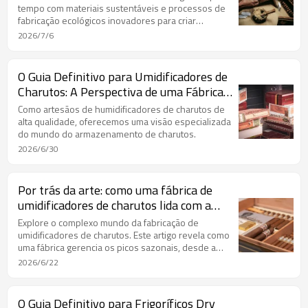
tempo com materiais sustentáveis e processos de
fabricação ecológicos inovadores para criar
produtos que protegem seus charutos.
2026/7/6
O Guia Definitivo para Umidificadores de
Charutos: A Perspectiva de uma Fábrica
sobre Modelos de Mesa, de Viagem, de
Como artesãos de humidificadores de charutos de
Armário e de Câmara Fria
alta qualidade, oferecemos uma visão especializada
do mundo do armazenamento de charutos.
2026/6/30
Por trás da arte: como uma fábrica de
umidificadores de charutos lida com a
demanda sazonal.
Explore o complexo mundo da fabricação de
umidificadores de charutos. Este artigo revela como
uma fábrica gerencia os picos sazonais, desde a
correria das compras de presentes de fim de ano
2026/6/22
até a temporada de fumo mais tranquila do verão.
O Guia Definitivo para Frigoríficos Dry