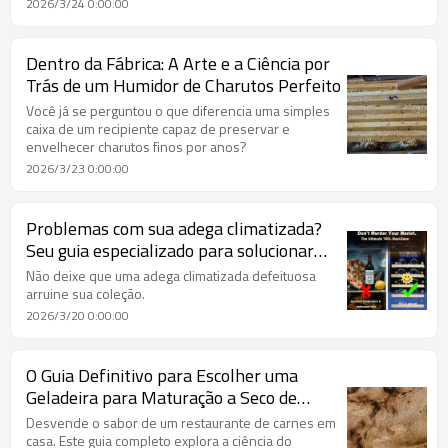
2026/3/24 0:00:00
Dentro da Fábrica: A Arte e a Ciência por
Trás de um Humidor de Charutos Perfeito
Você já se perguntou o que diferencia uma simples
caixa de um recipiente capaz de preservar e
envelhecer charutos finos por anos?
2026/3/23 0:00:00
Problemas com sua adega climatizada?
Seu guia especializado para solucionar
problemas em uma adega climatizada.
Não deixe que uma adega climatizada defeituosa
arruine sua coleção.
2026/3/20 0:00:00
O Guia Definitivo para Escolher uma
Geladeira para Maturação a Seco de
Carnes: Do Iniciante ao Especialista
Desvende o sabor de um restaurante de carnes em
casa. Este guia completo explora a ciência do