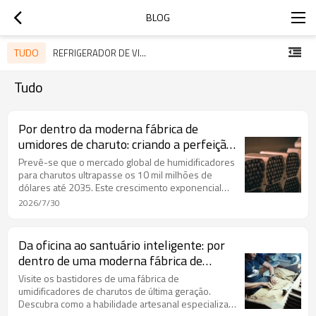
BLOG
TUDO
REFRIGERADOR DE VINHO OEM
Tudo
Por dentro da moderna fábrica de
umidores de charuto: criando a perfeição
para um mercado multibilionário.
Prevê-se que o mercado global de humidificadores
para charutos ultrapasse os 10 mil milhões de
dólares até 2035. Este crescimento exponencial
exige uma análise mais aprofundada das fábricas
2026/7/30
onde a precisão, a arte e a tecnologia convergem
para criar as soluções perfeitas para o
armazenamento de charutos. Explore a jornada da
Da oficina ao santuário inteligente: por
matéria-prima à obra-prima finalizada.
dentro de uma moderna fábrica de
umidificadores de charutos.
Visite os bastidores de uma fábrica de
umidificadores de charutos de última geração.
Descubra como a habilidade artesanal especializada