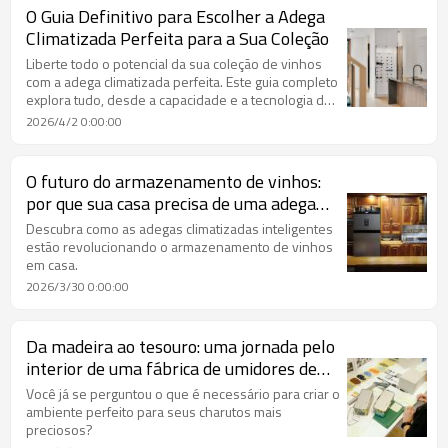
O Guia Definitivo para Escolher a Adega
Climatizada Perfeita para a Sua Coleção
Liberte todo o potencial da sua coleção de vinhos
com a adega climatizada perfeita. Este guia completo
explora tudo, desde a capacidade e a tecnologia de
refrigeração até opções para uma ou outra adega.
2026/4/2 0:00:00
O futuro do armazenamento de vinhos:
por que sua casa precisa de uma adega
climatizada inteligente.
Descubra como as adegas climatizadas inteligentes
estão revolucionando o armazenamento de vinhos
em casa.
2026/3/30 0:00:00
Da madeira ao tesouro: uma jornada pelo
interior de uma fábrica de umidores de
charutos de alta qualidade.
Você já se perguntou o que é necessário para criar o
ambiente perfeito para seus charutos mais
preciosos?