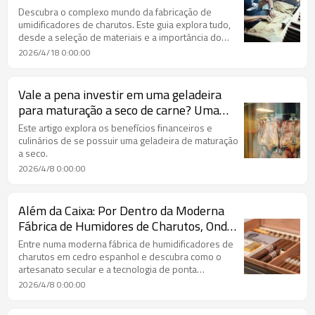
Personalização
Descubra o complexo mundo da fabricação de
umidificadores de charutos. Este guia explora tudo,
desde a seleção de materiais e a importância do
cedro espanhol até os benefícios da personalização
2026/4/18 0:00:00
OEM/ODM.
Vale a pena investir em uma geladeira
para maturação a seco de carne? Uma
análise aprofundada sobre custo, sabor e
Este artigo explora os benefícios financeiros e
valor.
culinários de se possuir uma geladeira de maturação
a seco.
2026/4/8 0:00:00
Além da Caixa: Por Dentro da Moderna
Fábrica de Humidores de Charutos, Onde
Precisão e Tradição se Encontram
Entre numa moderna fábrica de humidificadores de
charutos em cedro espanhol e descubra como o
artesanato secular e a tecnologia de ponta
convergem.
2026/4/8 0:00:00