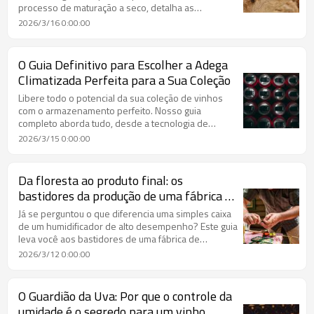
processo de maturação a seco, detalha as
características essenciais de uma geladeira de
2026/3/16 0:00:00
maturação a seco de alta qualidade e ajuda você a
escolher o equipamento perfeito para transformar
sua carne em uma obra-prima culinária.
O Guia Definitivo para Escolher a Adega
Climatizada Perfeita para a Sua Coleção
Libere todo o potencial da sua coleção de vinhos
com o armazenamento perfeito. Nosso guia
completo aborda tudo, desde a tecnologia de
compressores versus termoelétrica até a escolha do
2026/3/15 0:00:00
tamanho e dos recursos ideais para sua casa.
Preserve cada nota e aroma.
Da floresta ao produto final: os
bastidores da produção de uma fábrica de
umidificadores de charutos de primeira
Já se perguntou o que diferencia uma simples caixa
linha.
de um humidificador de alto desempenho? Este guia
leva você aos bastidores de uma fábrica de
humidificadores de charuto, explorando o
2026/3/12 0:00:00
meticuloso processo desde a seleção da madeira
bruta até a inspeção final de qualidade. Descubra os
segredos do cedro espanhol, da construção precisa
O Guardião da Uva: Por que o controle da
e da arte que protege sua valiosa coleção de
umidade é o segredo para um vinho