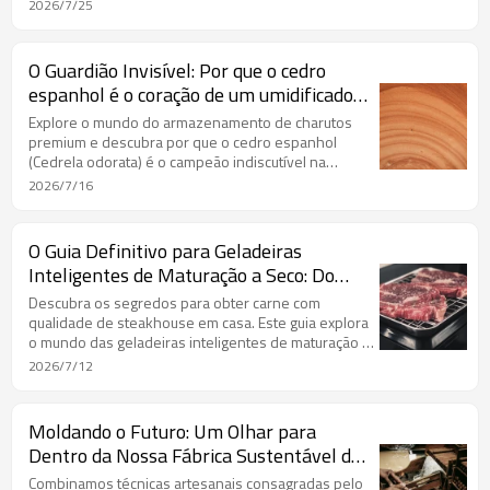
se une à tecnologia avançada, como resfriamento
2026/7/25
termoelétrico, sensores inteligentes e
conectividade IoT, para criar o ambiente perfeito
para preservar sua valiosa coleção de charutos.
O Guardião Invisível: Por que o cedro
Aprenda a ciência por trás da umidificação perfeita.
espanhol é o coração de um umidificador
de charutos superior.
Explore o mundo do armazenamento de charutos
premium e descubra por que o cedro espanhol
(Cedrela odorata) é o campeão indiscutível na
construção de humidificadores.
2026/7/16
O Guia Definitivo para Geladeiras
Inteligentes de Maturação a Seco: Do
Iniciante ao Especialista
Descubra os segredos para obter carne com
qualidade de steakhouse em casa. Este guia explora
o mundo das geladeiras inteligentes de maturação a
seco, detalhando a tecnologia, os benefícios e as
2026/7/12
principais considerações.
Moldando o Futuro: Um Olhar para
Dentro da Nossa Fábrica Sustentável de
Humidores de Charutos
Combinamos técnicas artesanais consagradas pelo