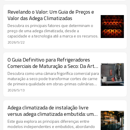
Revelando o Valor: Um Guia de Preços e
Valor das Adega Climatizadas
Descubra os principais fatores que determinam o
preço de uma adega climatizada, desde a
capacidade e a tecnologia até a marca e os recursos.
2026/5/22
O Guia Definitivo para Refrigeradores
Comerciais de Maturação a Seco: Da Arte
Culinária ao Centro de Lucro
Descubra como uma câmara frigorífica comercial para
maturação a seco pode transformar cortes de carne
de primeira qualidade em obras-primas culinárias
altamente lucrativas.
2026/5/13
Adega climatizada de instalação livre
versus adega climatizada embutida: um
guia definitivo para escolher a adega
Este guia explora as principais diferenças entre
climatizada perfeita para sua casa.
modelos independentes e embutidos, abordando